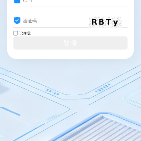
记住我
登 录